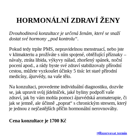
HORMONÁLNÍ ZDRAVÍ ŽENY
Dvouhodinová konzultace je určená ženám, které se snaží
dostat své hormony „pod kontrolu“.
Pokud tedy trpíte PMS, nepravidelnou menstruací, nebo jste
v klimakteriu a prožíváte s ním spojené, obtěžující příznaky –
návaly, ztráta libida, výkyvy nálad, zhoršený spánek, noční
pocení apod., a rády byste své zdraví stabilizovaly přírodní
cestou, můžete vyzkoušet účinky 5 tisíc let staré přírodní
medicíny, ájurvédy, na vaše tělo.
Na konzultaci, provedeme individuální diagnostiku, dozvíte
se, jak upravit svůj jídelníček, jaké byliny podpoří vaše
zdraví, jak by vám mohla pomoci ájurvédská aromaterapie, či
jak se jemně, ale účinně „poprat“ s chronickým stresem, který
je jednou z nejčastějších příčin hormonální nerovnováhy.
Cena konzultace je 1700 Kč
⇒Rezervovat termín