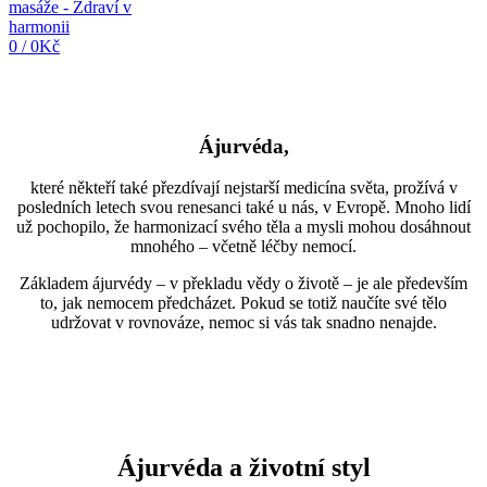
0
/
0
Kč
Ájurvéda,
které někteří také přezdívají nejstarší medicína světa, prožívá v
posledních letech svou renesanci také u nás, v Evropě. Mnoho lidí
už pochopilo, že harmonizací svého těla a mysli mohou dosáhnout
mnohého – včetně léčby nemocí.
Základem ájurvédy – v překladu vědy o životě – je ale především
to, jak nemocem předcházet. Pokud se totiž naučíte své tělo
udržovat v rovnováze, nemoc si vás tak snadno nenajde.
Ájurvéda a životní styl