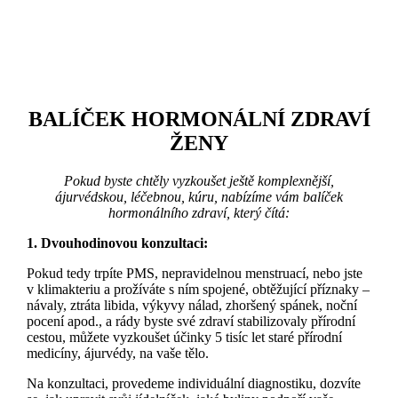
BALÍČEK HORMONÁLNÍ ZDRAVÍ
ŽENY
Pokud byste chtěly vyzkoušet ještě komplexnější,
ájurvédskou, léčebnou, kúru, nabízíme vám balíček
hormonálního zdraví, který čítá:
1. Dvouhodinovou konzultaci:
Pokud tedy trpíte PMS, nepravidelnou menstruací, nebo jste
v klimakteriu a prožíváte s ním spojené, obtěžující příznaky –
návaly, ztráta libida, výkyvy nálad, zhoršený spánek, noční
pocení apod., a rády byste své zdraví stabilizovaly přírodní
cestou, můžete vyzkoušet účinky 5 tisíc let staré přírodní
medicíny, ájurvédy, na vaše tělo.
Na konzultaci, provedeme individuální diagnostiku, dozvíte