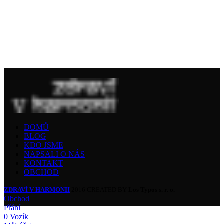
DOMŮ
BLOG
KDO JSME
NAPSALI O NÁS
KONTAKT
OBCHOD
ZDRAVÍ V HARMONII
2016 CREATED BY
Los Typos s. r. o.
Obchod
Přání
0
Vozík