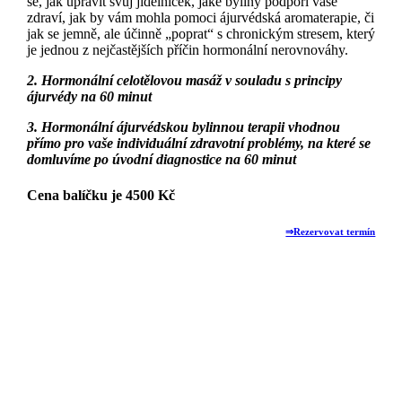
se, jak upravit svůj jídelníček, jaké byliny podpoří vaše
zdraví, jak by vám mohla pomoci ájurvédská aromaterapie, či
jak se jemně, ale účinně „poprat“ s chronickým stresem, který
je jednou z nejčastějších příčin hormonální nerovnováhy.
2. Hormonální celotělovou masáž v souladu s principy
ájurvédy na 60 minut
3. Hormonální ájurvédskou bylinnou terapii vhodnou
přímo pro vaše individuální zdravotní problémy, na které se
domluvíme po úvodní diagnostice na 60 minut
Cena balíčku je 4500 Kč
⇒Rezervovat termín