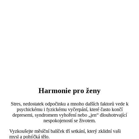
Harmonie pro ženy
Stres, nedostatek odpočinku a mnoho dalších faktorů vede k
psychickému i fyzickému vyčerpání, které často končí
depresemi, syndromem vyhoření nebo „jen“ dlouhotrvající
nespokojeností se životem.
Vyzkoušejte měsíční balíček tří setkání, který zklidní vaši
mysl a pohýčká tělo.