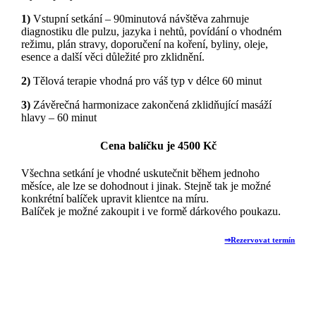
1)
Vstupní setkání – 90minutová návštěva zahrnuje
diagnostiku dle pulzu, jazyka i nehtů, povídání o vhodném
režimu, plán stravy, doporučení na koření, byliny, oleje,
esence a další věci důležité pro zklidnění.
2)
Tělová terapie vhodná pro váš typ v délce 60 minut
3)
Závěrečná harmonizace zakončená zklidňující masáží
hlavy – 60 minut
Cena balíčku je 4500 Kč
Všechna setkání je vhodné uskutečnit během jednoho
měsíce, ale lze se dohodnout i jinak. Stejně tak je možné
konkrétní balíček upravit klientce na míru.
Balíček je možné zakoupit i ve formě dárkového poukazu.
⇒Rezervovat termín