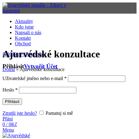
Aktuality
Kdo jsme
Napsali o nás
Kontakt
Obchod
Ajurvédské konzultace
Přihlášení / Registrace
Přihlásit
Vytvořit Účet
Domů
»
Ajurvédské konzultace
Uživatelské jméno nebo e-mail
*
Heslo
*
Přihlásit
Ztratili jste heslo?
Pamatuj si mě
ÁJURVÉDSKÉ
Přání
0
/
0
Kč
KONZULTACE
Menu