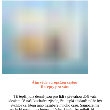
Ájurvéda evropskou cestou:
Recepty pro vátu
Tři teplá jídla denně jsou pro lidi s převahou dóši váta
ideálem. V naší kuchařce zjistíte, že i teplá snídaně může být
rychlovka, která ráno nezabere mnoho času. Samozřejmě
nechybí recepty na hutné polévky, které váty milují, hlavní