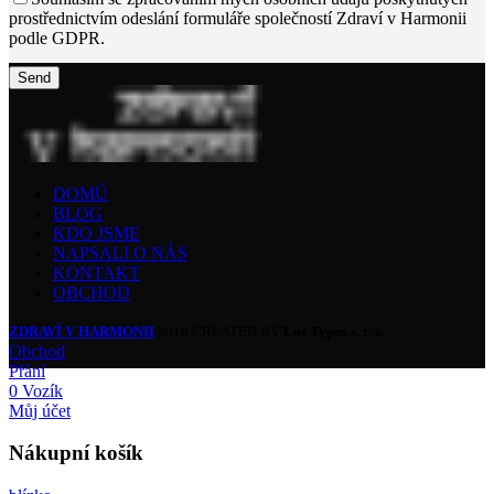
prostřednictvím odeslání formuláře společností Zdraví v Harmonii
podle GDPR.
DOMŮ
BLOG
KDO JSME
NAPSALI O NÁS
KONTAKT
OBCHOD
ZDRAVÍ V HARMONII
2016 CREATED BY
Los Typos s. r. o.
Obchod
Přání
0
Vozík
Můj účet
Nákupní košík