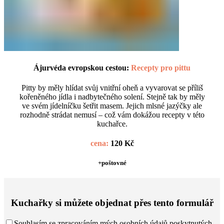
Ájurvéda evropskou cestou:
Recepty pro pittu
Pitty by měly hlídat svůj vnitřní oheň a vyvarovat se příliš
kořeněného jídla i nadbytečného solení. Stejně tak by měly
ve svém jídelníčku šetřit masem. Jejich mlsné jazýčky ale
rozhodně strádat nemusí – což vám dokážou recepty v této
kuchařce.
cena:
120 Kč
+poštovné
Kuchařky si můžete objednat přes tento formulář
Souhlasím se zpracováním mých osobních údajů poskytnutých