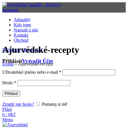
Aktuality
Kdo jsme
Napsali o nás
Kontakt
Obchod
Ajurvédské-recepty
Přihlášení / Registrace
Přihlásit
Vytvořit Účet
Domů
»
Ajurvédské-recepty
Uživatelské jméno nebo e-mail
*
Heslo
*
Přihlásit
Ztratili jste heslo?
Pamatuj si mě
Přání
0
/
0
Kč
Menu