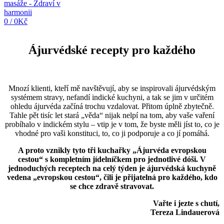
0
/
0
Kč
Ájurvédské recepty pro každého
Mnozí klienti, kteří mě navštěvují, aby se inspirovali ájurvédským
systémem stravy, nefandí indické kuchyni, a tak se jim v určitém
ohledu ájurvéda začíná trochu vzdalovat. Přitom úplně zbytečně.
Tahle pět tisíc let stará „věda“ nijak nelpí na tom, aby vaše vaření
probíhalo v indickém stylu – vtip je v tom, že byste měli jíst to, co je
vhodné pro vaši konstituci, to, co ji podporuje a co jí pomáhá.
A proto vznikly tyto tři kuchařky „Ájurvéda evropskou
cestou“ s kompletním jídelníčkem pro jednotlivé dóši. V
jednoduchých receptech na celý týden je ájurvédská kuchyně
vedena „evropskou cestou“, čili je přijatelná pro každého, kdo
se chce zdravě stravovat.
Vařte i jezte s chutí,
Tereza Lindauerová