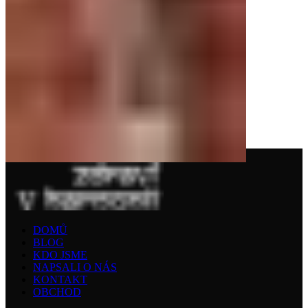
DOMŮ
BLOG
KDO JSME
NAPSALI O NÁS
KONTAKT
OBCHOD