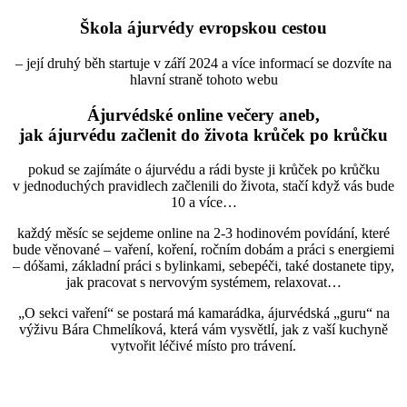
Škola ájurvédy evropskou cestou
– její druhý běh startuje v září 2024 a více informací se dozvíte na
hlavní straně tohoto webu
Ájurvédské online večery aneb,
jak ájurvédu začlenit do života krůček po krůčku
pokud se zajímáte o ájurvédu a rádi byste ji krůček po krůčku
v jednoduchých pravidlech začlenili do života, stačí když vás bude
10 a více…
každý měsíc se sejdeme online na 2-3 hodinovém povídání, které
bude věnované – vaření, koření, ročním dobám a práci s energiemi
– dóšami, základní práci s bylinkami, sebepéči, také dostanete tipy,
jak pracovat s nervovým systémem, relaxovat…
„O sekci vaření“ se postará má kamarádka, ájurvédská „guru“ na
výživu Bára Chmelíková, která vám vysvětlí, jak z vaší kuchyně
vytvořit léčivé místo pro trávení.