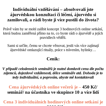
Individuální vzdělávání – absolvovali jste
ájurvédskou konzultaci či léčení, ájurvédu si
zamilovali, a rádi byste ji více pustili do života?
Právě vám by se mohl zalíbit koncept 3 hodinových online setkání,
která budou zaměřená přímo na to, co byste rádi o ájurvédě a jejích
pravidlech věděli.
Sami si určíte, čemu se chcete věnovat, jestli vás více zajímají
ájurvédské omlazující rituály, práce s trávením, bylinky…
Ceník:
V případě celodenních seminářů je nutné domluvit cenu dle počtu
zájemců, dojezdové vzdálenosti, délce semináře atd. Dohoda je to
tedy individuální, a poprosím, abyste mě kontaktovali
Cena ájurvédských online večerů je –
450 Kč/
seminář/ na účastníka ve skupince 10 a více lidí
Cena 3 individuálních hodinových online setkání je