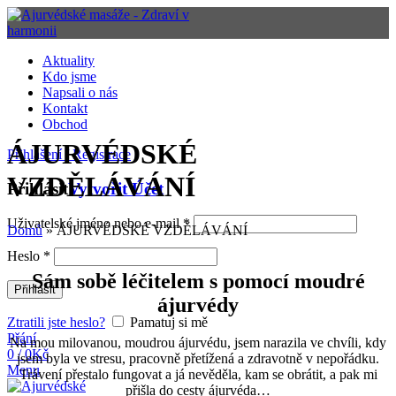
Aktuality
Kdo jsme
Napsali o nás
Kontakt
Obchod
ÁJURVÉDSKÉ
Přihlášení / Registrace
VZDĚLÁVÁNÍ
Přihlásit
Vytvořit Účet
Uživatelské jméno nebo e-mail
*
Domů
»
ÁJURVÉDSKÉ VZDĚLÁVÁNÍ
Heslo
*
Sám sobě léčitelem s pomocí moudré
Přihlásit
ájurvédy
Ztratili jste heslo?
Pamatuj si mě
Přání
Na mou milovanou, moudrou ájurvédu, jsem narazila ve chvíli, kdy
0
/
0
Kč
jsem byla ve stresu, pracovně přetížená a zdravotně v nepořádku.
Menu
Trávení přestalo fungovat a já nevěděla, kam se obrátit, a pak mi
přišla do cesty ájurvéda…