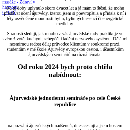
Od té doby uplynulo skoro dvacet let a já mám to štěstí, že mohu
0
/
0
Kč
předávat učení ájurvédy, kterou jsem si poevropštila a přidala k ní i
léty osvědčené moudrosti bylin, bylinných esencí či energetické
medicíny.
S radostí sleduji, jak mnoho z vás ájurvédské rady praktikuje ve
svém životě, kuchyni, sebepéči i ladění nervového systému. Dělá mi
nesmírnou radost dělat průvodce klientům v soukromé praxi,
studentům v mé škole Ájurvédy evropskou cestou, i účastníkům
ájurvédských seminářů na různá témata.
Od roku 2024 bych proto chtěla
nabídnout:
Ájurvédské jednodenní semináře po celé České
republice
na pozvání ájurvédských nadšenců, dnes cestuji a jsem hostem