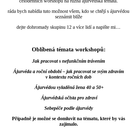
celodenních worshopů na různá ájurvédská témata.
ráda bych nabídla tuto možnost všem, kdo se chtějí s ájurvédou
seznámit blíže
dejte dohromady skupinu 12 a více lidí a napište mi…
Oblíbená témata workshopů:
Jak pracovat s nefunkčním trávením
Ájurvéda a roční období – jak pracovat se svým zdravím
v kontextu ročních dob
Ájurvédou vyladěná žena 40 a 50+
Ájurvédská očista pro zdraví
Sebepéče podle ájurvédy
Případně je možné se domluvit na tématu, které by vás
zajímalo.