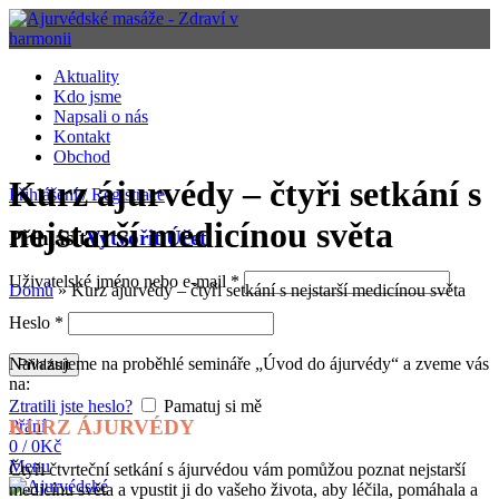
Aktuality
Kdo jsme
Napsali o nás
Kontakt
Obchod
Kurz ájurvédy – čtyři setkání s
Přihlášení / Registrace
nejstarší medicínou světa
Přihlásit
Vytvořit Účet
Uživatelské jméno nebo e-mail
*
Domů
»
Kurz ájurvédy – čtyři setkání s nejstarší medicínou světa
Heslo
*
Navazujeme na proběhlé semináře „Úvod do ájurvédy“ a zveme vás
Přihlásit
na:
Ztratili jste heslo?
Pamatuj si mě
KURZ ÁJURVÉDY
Přání
0
/
0
Kč
Menu
Čtyři čtvrteční setkání s ájurvédou vám pomůžou poznat nejstarší
medicínu světa a vpustit ji do vašeho života, aby léčila, pomáhala a