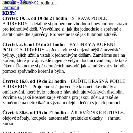
obohatila celou vaši rodinu…
0
/
0
Kč
KDY:
Čtvrtek 19. 5. od 19 do 21 hodin
– STRAVA PODLE
ÁJURVÉDY – detailně si probereme vhodnou i nevhodnou stravu
pro jednotlivé dóši. Vysvětlíme si, jak jíst jednoduše a správně a
sladit chutě dle ajurvédy. Probereme také jak hubnout zdravě.
Čtvrtek 2. 6. od 19 do 21 hodin
– BYLINKY A KOŘENÍ
PODLE ÁJURVÉDY – představíme si nejznámější ájurvédské
byliny, jejich užítí a vztah k jednotlivým dóšám. Zaměříme se i na
koření, které je v ájurvédě nejen skvělým dochucovadlem, ale také
lékem. Řekneme si pár domácích návodů jak se udržovat v kondici
pom
ocí správného koření a bylin.
Čtvrtek 16.6. od 19 do 21 hodin
– BUĎTE KRÁSNÁ PODLE
ÁJURVÉDY – Projdeme si áajurvédské kosmetické rituály a
omlazování, které bylo jednou z hlavních ájurvédských disciplín.
Povíme si, jaká kosmetika je vhodná pro jakou dóšu, a také se
zaměříme na detoxikační význam olejů a léčení s jejich pomocí.
Čtvrtek 30.6. od 19 do 21 hodin
– ÁJURVÉDSKÉ RITUÁLY-
olejové zábaly, koupele, automasáž, praktické ukázky + shrnutí
kurzu