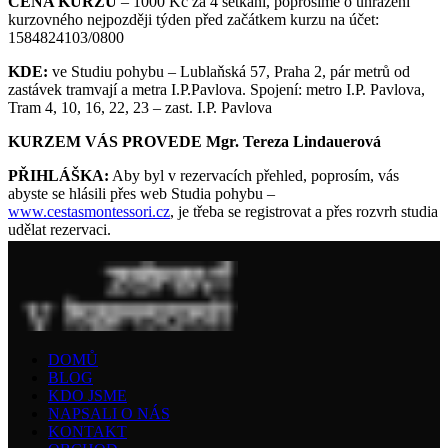
CENA KURZU
– 1000 Kč za 4 setkání, poprosíme o uhrazení
kurzovného nejpozději týden před začátkem kurzu na účet:
1584824103/0800
KDE:
ve Studiu pohybu – Lublaňská 57, Praha 2, pár metrů od
zastávek tramvají a metra I.P.Pavlova. Spojení: metro I.P. Pavlova,
Tram 4, 10, 16, 22, 23 – zast. I.P. Pavlova
KURZEM VÁS PROVEDE Mgr. Tereza Lindauerová
PŘIHLÁŠKA:
Aby byl v rezervacích přehled, poprosím, vás
abyste se hlásili přes web Studia pohybu –
www.cestasmontessori.cz
, je třeba se registrovat a přes rozvrh studia
udělat rezervaci.
DOMŮ
BLOG
KDO JSME
NAPSALI O NÁS
KONTAKT