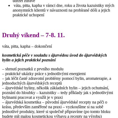
udržet zdravé
váta, pitta, kapha v rámci dne, roku a života kazuistiky mých
anonymních klientů v návaznosti na probírané dóši a jejich
praktické uchopení
Druhý víkend – 7-8. 11.
váta, pitta, kapha – dokončení
kosmetická péče v souladu s ájurvédou
úvod do ájurvédských
bylin a jejich praktické poznání
– shrnutí poznatků z prvního modulu
– praktické ukázky práce s jednotlivými energiemi
– jak léčit časté zdravotní problémy pomocí bylin, aromaterapie, a
jednoduchých ájurvédských receptů
– ájurvédské byliny, několik základních bylin – jejich ochutnání,
poznání do hloubky – kazuistiky – tedy příklady jak s jednotlivými
bylinami pracovat a využít je v praxi
– ájurvédská kosmetika – původní ájurvédské recepty na péči o
krásu, především zaměřené na praxi – vyzkoušíme si na sobě
jednotlivé produkty, které si společně připravíme (po tomto bloku
budete mít malou kosmetickou výbavu a recepty na výrobu)